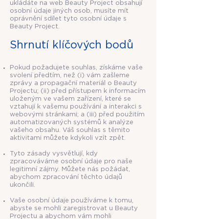
ukládáte na web Beauty Project obsahují
osobní údaje jiných osob, musíte mít
oprávnění sdílet tyto osobní údaje s
Beauty Project.
Shrnutí klíčových bodů
Pokud požadujete souhlas, získáme vaše
svolení předtím, než (i) vám zašleme
zprávy a propagační materiál o Beauty
Projectu; (ii) před přístupem k informacím
uloženým ve vašem zařízení, které se
vztahují k vašemu používání a interakci s
webovými stránkami; a (iii) před použitím
automatizovaných systémů k analýze
vašeho obsahu. Váš souhlas s těmito
aktivitami můžete kdykoli vzít zpět.
Tyto zásady vysvětlují, kdy
zpracováváme osobní údaje pro naše
legitimní zájmy. Můžete nás požádat,
abychom zpracování těchto údajů
ukončili.
Vaše osobní údaje používáme k tomu,
abyste se mohli zaregistrovat u Beauty
Projectu a abychom vám mohli