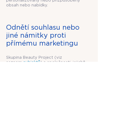
personalizovaný nebo přizpůsobený
obsah nebo nabídky.
Odnětí souhlasu nebo
jiné námitky proti
přímému marketingu
Skupina Beauty Project (viz
seznam
subjektů
) a společnosti, jejichž
služby si pronajímáme, aby nám
pomáhaly s marketingem našich
webových stránek, mohou vaše údaje
používat, aby vám mohly poskytovat
informace a nabídky související se Beauty
Projectem.
Vždy, když se opíráme o váš souhlas,
budete mít možnost tento souhlas
odejmout, i když budeme mít jiné
zákonné důvody pro zpracování vašich
údajů a tyto údaje budeme zpracovávat
pro jiné účely, například ty, které jsou
uvedeny výše. V některých případech
vám můžeme poslat přímý marketing bez
vašeho souhlasu, pokud se opíráme o