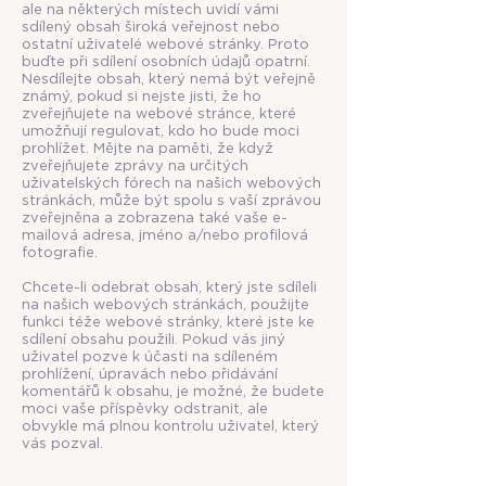
ale na některých místech uvidí vámi
sdílený obsah široká veřejnost nebo
ostatní uživatelé webové stránky. Proto
buďte při sdílení osobních údajů opatrní.
Nesdílejte obsah, který nemá být veřejně
známý, pokud si nejste jisti, že ho
zveřejňujete na webové stránce, které
umožňují regulovat, kdo ho bude moci
prohlížet. Mějte na paměti, že když
zveřejňujete zprávy na určitých
uživatelských fórech na našich webových
stránkách, může být spolu s vaší zprávou
zveřejněna a zobrazena také vaše e-
mailová adresa, jméno a/nebo profilová
fotografie.
Chcete-li odebrat obsah, který jste sdíleli
na našich webových stránkách, použijte
funkci téže webové stránky, které jste ke
sdílení obsahu použili. Pokud vás jiný
uživatel pozve k účasti na sdíleném
prohlížení, úpravách nebo přidávání
komentářů k obsahu, je možné, že budete
moci vaše příspěvky odstranit, ale
obvykle má plnou kontrolu uživatel, který
vás pozval.