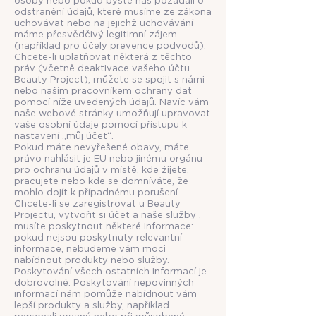
osoby nebo pokud byste nás požádali o
odstranění údajů, které musíme ze zákona
uchovávat nebo na jejichž uchovávání
máme přesvědčivý legitimní zájem
(například pro účely prevence podvodů).
Chcete-li uplatňovat některá z těchto
práv (včetně deaktivace vašeho účtu
Beauty Project), můžete se spojit s námi
nebo naším pracovníkem ochrany dat
pomocí níže uvedených údajů. Navíc vám
naše webové stránky umožňují upravovat
vaše osobní údaje pomocí přístupu k
nastavení „můj účet“.
Pokud máte nevyřešené obavy, máte
právo nahlásit je EU nebo jinému orgánu
pro ochranu údajů v místě, kde žijete,
pracujete nebo kde se domníváte, že
mohlo dojít k případnému porušení.
Chcete-li se zaregistrovat u Beauty
Projectu, vytvořit si účet a naše služby ,
musíte poskytnout některé informace:
pokud nejsou poskytnuty relevantní
informace, nebudeme vám moci
nabídnout produkty nebo služby.
Poskytování všech ostatních informací je
dobrovolné. Poskytování nepovinných
informací nám pomůže nabídnout vám
lepší produkty a služby, například