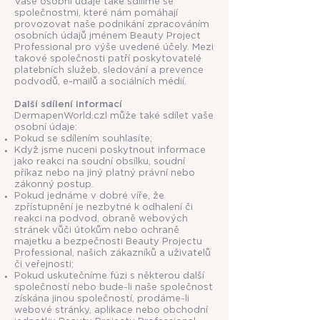
Vaše osobní údaje také sdílíme se
společnostmi, které nám pomáhají
provozovat naše podnikání zpracováním
osobních údajů jménem Beauty Project
Professional pro výše uvedené účely. Mezi
takové společnosti patří poskytovatelé
platebních služeb, sledování a prevence
podvodů, e-mailů a sociálních médií.
Další sdílení informací
DermapenWorld.czl může také sdílet vaše
osobní údaje:
Pokud se sdílením souhlasíte;
Když jsme nuceni poskytnout informace
jako reakci na soudní obsílku, soudní
příkaz nebo na jiný platný právní nebo
zákonný postup.
Pokud jednáme v dobré víře, že
zpřístupnění je nezbytné k odhalení či
reakci na podvod, obraně webových
stránek vůči útokům nebo ochraně
majetku a bezpečnosti Beauty Projectu
Professional, našich zákazníků a uživatelů
či veřejnosti;
Pokud uskutečníme fúzi s některou další
společností nebo bude-li naše společnost
získána jinou společností, prodáme-li
webové stránky, aplikace nebo obchodní