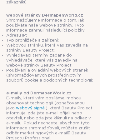
zákazníků.
webové stránky DermapenWorld.cz
Shromažďujeme informace o tom, jak
používáte naše webové stránky. Tyto
informace zahrnují následující položky:
Adresu IP;
Typ prohlížeče a zařízení;
Webovou stránku, která vás zavedla na
stránky Beauty Project;
Vyhledávací termíny zadané do
vyhledávače, které vás zavedly na
webové stránky Beauty Project;
Používání a ovládání webových stránek
(shromažďovaných prostřednictvím
souborů cookie a podobných technologií;
e-maily od DermapenWorld.cz
E-maily, které vám posíláme, mohou
obsahovat technologii (označovanou
jako
webový signál
), která Beauty Project
informuje, zda jste e-mail přijali nebo
otevřeli, nebo zda jste kliknuli na odkaz v
e-mailu. Pokud nechcete, abychom tyto
informace shromažďovali, můžete zrušit
odběr marketingových e-mailů Beauty
Projectu Professional.