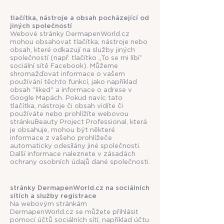
tlačítka, nástroje a obsah pocházející od
jiných společností
Webové stránky DermapenWorld.cz
mohou obsahovat tlačítka, nástroje nebo
obsah, které odkazují na služby jiných
společností (např. tlačítko „To se mi líbí“
sociální sítě Facebook). Můžeme
shromažďovat informace o vašem
používání těchto funkcí, jako například
obsah "liked" a informace o adrese v
Google Mapách. Pokud navíc tato
tlačítka, nástroje či obsah vidíte či
používáte nebo prohlížíte webovou
stránkuBeauty Project Professional, která
je obsahuje, mohou být některé
informace z vašeho prohlížeče
automaticky odesílány jiné společnosti.
Další informace naleznete v zásadách
ochrany osobních údajů dané společnosti.
stránky DermapenWorld.cz na sociálních
sítích a služby registrace
Na webovým stránkám
DermapenWorld.cz se můžete přihlásit
pomocí účtů sociálních sítí, například účtu