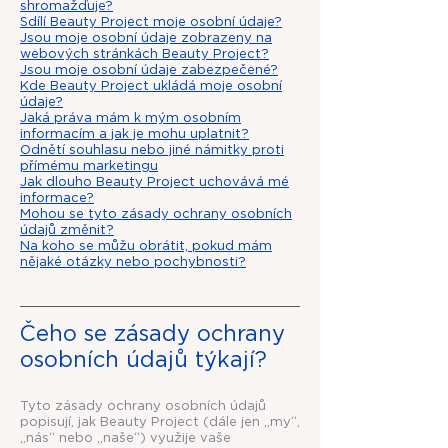
shromažďuje?
Sdílí Beauty Project moje osobní údaje?
Jsou moje osobní údaje zobrazeny na
webových stránkách Beauty Project?
Jsou moje osobní údaje zabezpečené?
Kde Beauty Project ukládá moje osobní
údaje?
Jaká práva mám k mým osobním
informacím a jak je mohu uplatnit?
Odnětí souhlasu nebo jiné námitky proti
přímému marketingu
Jak dlouho Beauty Project uchovává mé
informace?
Mohou se tyto zásady ochrany osobních
údajů změnit?
Na koho se můžu obrátit, pokud mám
nějaké otázky nebo pochybnosti?
Čeho se zásady ochrany
osobních údajů týkají?
Tyto zásady ochrany osobních údajů
popisují, jak Beauty Project (dále jen „my“,
„nás“ nebo „naše“) využije vaše