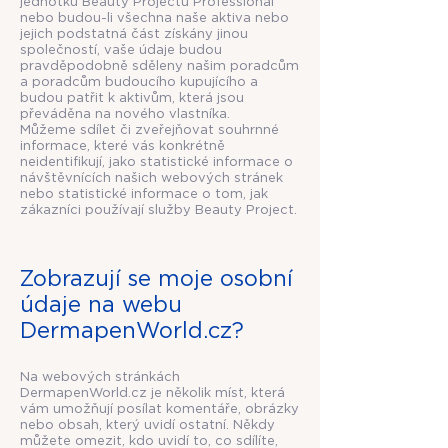
jednotku Beauty Projectu Professional
nebo budou-li všechna naše aktiva nebo
jejich podstatná část získány jinou
společností, vaše údaje budou
pravděpodobně sděleny našim poradcům
a poradcům budoucího kupujícího a
budou patřit k aktivům, která jsou
převáděna na nového vlastníka.
Můžeme sdílet či zveřejňovat souhrnné
informace, které vás konkrétně
neidentifikují, jako statistické informace o
návštěvnících našich webových stránek
nebo statistické informace o tom, jak
zákazníci používají služby Beauty Project.
Zobrazují se moje osobní
údaje na webu
DermapenWorld.cz?
Na webových stránkách
DermapenWorld.cz je několik míst, která
vám umožňují posílat komentáře, obrázky
nebo obsah, který uvidí ostatní. Někdy
můžete omezit, kdo uvidí to, co sdílíte,