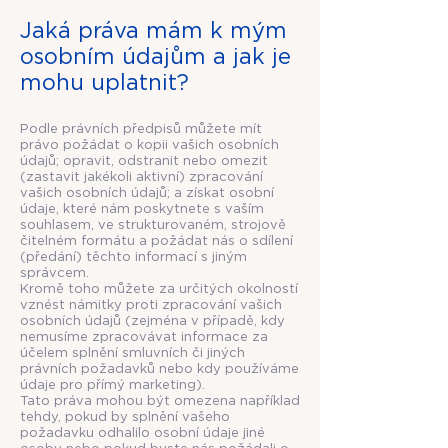
Jaká práva mám k mým
osobním údajům a jak je
mohu uplatnit?
Podle právních předpisů můžete mít
právo požádat o kopii vašich osobních
údajů; opravit, odstranit nebo omezit
(zastavit jakékoli aktivní) zpracování
vašich osobních údajů; a získat osobní
údaje, které nám poskytnete s vaším
souhlasem, ve strukturovaném, strojově
čitelném formátu a požádat nás o sdílení
(předání) těchto informací s jiným
správcem.
Kromě toho můžete za určitých okolností
vznést námitky proti zpracování vašich
osobních údajů (zejména v případě, kdy
nemusíme zpracovávat informace za
účelem splnění smluvních či jiných
právních požadavků nebo kdy používáme
údaje pro přímý marketing).
Tato práva mohou být omezena například
tehdy, pokud by splnění vašeho
požadavku odhalilo osobní údaje jiné