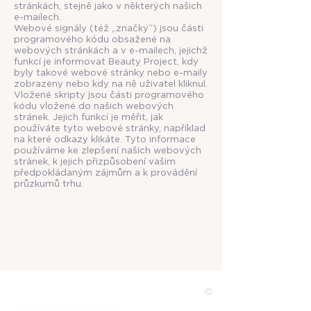
stránkách, stejně jako v některých našich
e-mailech.
Webové signály (též „značky“) jsou části
programového kódu obsažené na
webových stránkách a v e-mailech, jejichž
funkcí je informovat Beauty Project, kdy
byly takové webové stránky nebo e-maily
zobrazeny nebo kdy na ně uživatel kliknul.
Vložené skripty jsou části programového
kódu vložené do našich webových
stránek. Jejich funkcí je měřit, jak
používáte tyto webové stránky, například
na které odkazy klikáte. Tyto informace
používáme ke zlepšení našich webových
stránek, k jejich přizpůsobení vašim
předpokládaným zájmům a k provádění
průzkumů trhu.
©