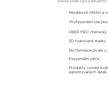
přesně podle typu a aktuálního s
Hloubkové čištění a e
Profesionální síla jíl
ÜBER PRO chemický 
3D tvarované masky
Dp Dermaceuticals L.
Exozomální péče
Produkty vysoké kval
patentovaných látek a