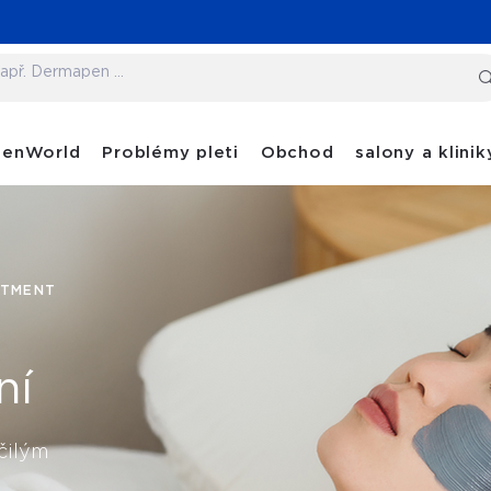
penWorld
Problémy pleti
Obchod
salony a klinik
ATMENT
ní
čilým