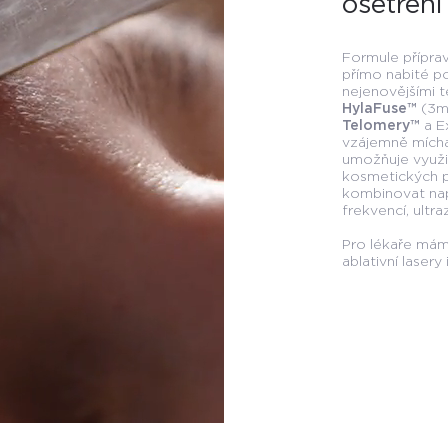
ošetření
Formule přípra
přímo nabité po
nejenovějšími t
HylaFuse
™
(3mo
Telomery
™
a E
vzájemně mícha
umožňuje využi
kosmetických př
kombinovat nap
frekvencí, ultra
Pro lékaře máme
ablativní lasery