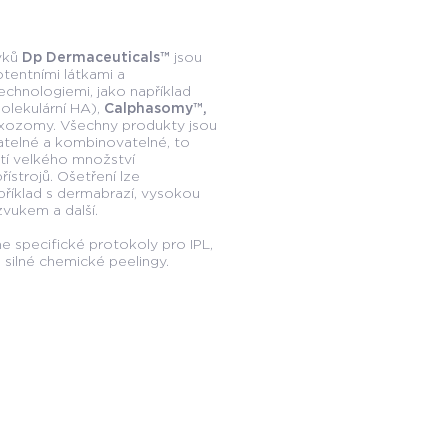
vků
Dp Dermaceuticals
™
jsou
tentními látkami a
echnologiemi, jako například
lekulární HA),
Calphasomy
™
,
xozomy. Všechny produkty jsou
telné a kombinovatelné, to
tí velkého množství
ístrojů. Ošetření lze
říklad s dermabrazí, vysokou
zvukem a další.
 specifické protokoly pro IPL,
 i silné chemické peelingy.