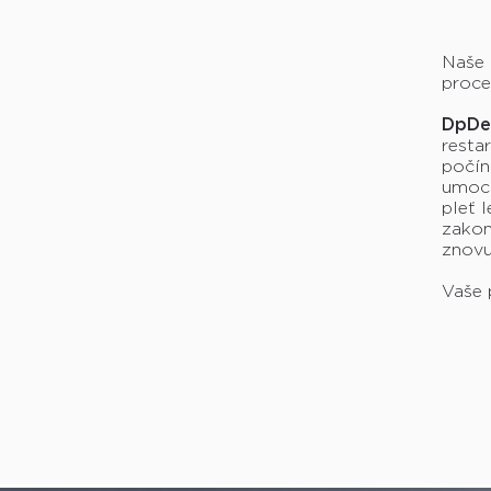
Naše 
proce
DpDer
resta
počín
umocn
pleť 
zakon
znovu 
Vaše 