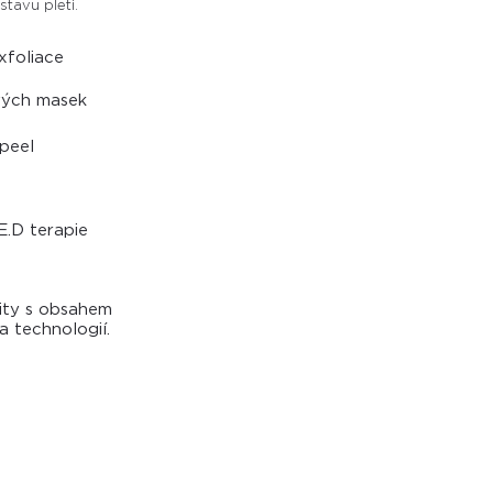
tavu pleti.
xfoliace
ových masek
peel
E.D terapie
ity s obsahem
 technologií.