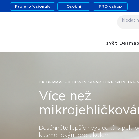
Pro profesionály
Osobní
PRO eshop
svět Derma
DP DERMACEUTICALS SIGNATURE SKIN TRE
Více než
mikrojehličková
Dosáhněte lepších výsledků s pokro
kosmetickým protokolem.