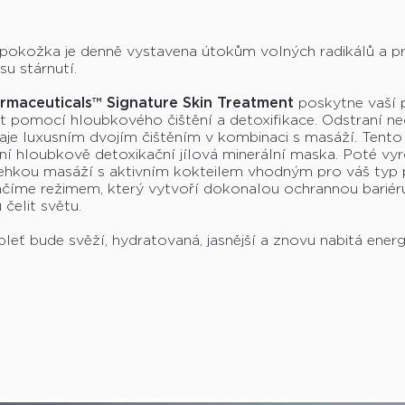
pokožka je denně vystavena útokům volných radikálů a p
su stárnutí.
maceuticals™ Signature Skin Treatment
poskytne vaší p
rt pomocí hloubkového čištění a detoxifikace. Odstraní ne
aje luxusním dvojím čištěním v kombinaci s masáží. Tento
í hloubkově detoxikační jílová minerální maska. Poté vy
lehkou masáží s aktivním kokteilem vhodným pro váš typ p
číme režimem, který vytvoří dokonalou ochrannou bariéru
čelit světu.
pleť bude svěží, hydratovaná, jasnější a znovu nabitá energi