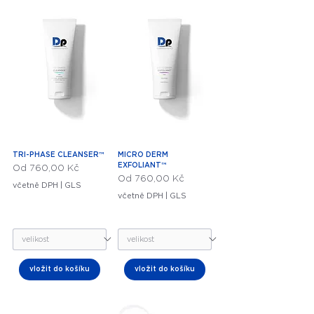
TRI-PHASE CLEANSER™
MICRO DERM
EXFOLIANT™
Zvýhodněná cena
Od
760,00 Kč
Zvýhodněná cena
Od
760,00 Kč
včetně DPH
|
GLS
včetně DPH
|
GLS
vložit do košíku
vložit do košíku