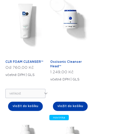
CLR FOAM CLEANSER™
Oscisonic Cleanser
Head™
Zvýhodněná cena
Od
760,00 Kč
Cena
1 249,00 Kč
včetně DPH
|
GLS
včetně DPH
|
GLS
vložit do košíku
vložit do košíku
novinka