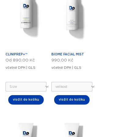
CLINIPREP+™
BIOME FACIAL MIST
Zvýhodněná cena
Cena
Od
890,00 Kč
990,00 Kč
včetně DPH
|
GLS
včetně DPH
|
GLS
vložit do košíku
vložit do košíku