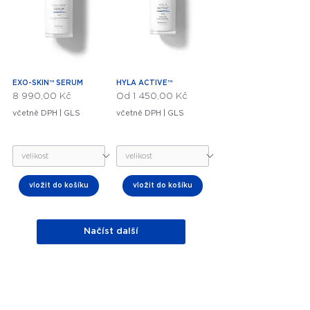
EXO-SKIN™ SERUM
HYLA ACTIVE™
Cena
Zvýhodněná cena
8 990,00 Kč
Od
1 450,00 Kč
včetně DPH
|
GLS
včetně DPH
|
GLS
vložit do košíku
vložit do košíku
Načíst další