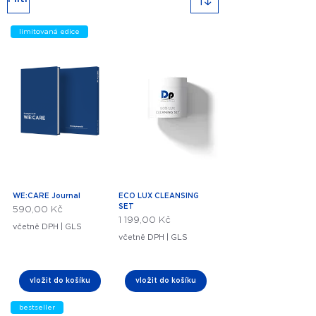
limitovaná edice
WE:CARE Journal
ECO LUX CLEANSING
SET
Cena
590,00 Kč
Cena
1 199,00 Kč
včetně DPH
|
GLS
včetně DPH
|
GLS
vložit do košíku
vložit do košíku
bestseller