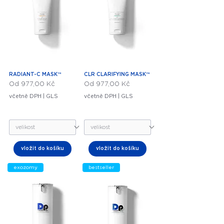
RADIANT-C MASK™
CLR CLARIFYING MASK™
Zvýhodněná cena
Zvýhodněná cena
Od
977,00 Kč
Od
977,00 Kč
včetně DPH
|
GLS
včetně DPH
|
GLS
vložit do košíku
vložit do košíku
exozomy
bestseller