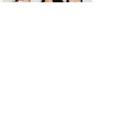
Nevíte si rady jak začít s péčí?
Najděte si nejbližší autorizované centrum.
začít
©