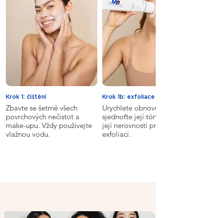
Krok 1: čištění
Krok 1b: exfoliace
Zbavte se šetrně všech
Urychlete obnovu své pleti,
povrchových nečistot a
sjednoťte její tón a vyhlaďte
make-upu. Vždy používejte
její nerovnosti pravidelnou
vlažnou vodu.
exfoliací.