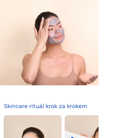
Dermaceuticals.
4. Konjak houbičku
důkladně vypláchněte a nechte
uschnout. Pomocí dodaného sáčku na
prádlo pravidelně perte použité
bambusové polštárky.
Skincare rituál krok za krokem