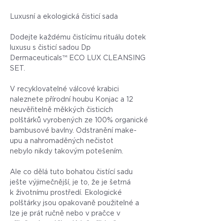
Luxusní a ekologická čisticí sada
Dodejte každému čistícímu rituálu dotek
luxusu s čisticí sadou Dp
Dermaceuticals™ ECO LUX CLEANSING
SET.
V recyklovatelné válcové krabici
naleznete přírodní houbu Konjac a 12
neuvěřitelně měkkých čisticích
polštárků vyrobených ze 100% organické
bambusové bavlny. Odstranění make-
upu a nahromaděných nečistot
nebylo nikdy takovým potešením.
Ale co dělá tuto bohatou čistící sadu
ješte výjimečnější, je to, že je šetrná
k životnímu prostředí. Ekologické
polštárky jsou opakovaně použitelné a
lze je prát ručně nebo v pračce v