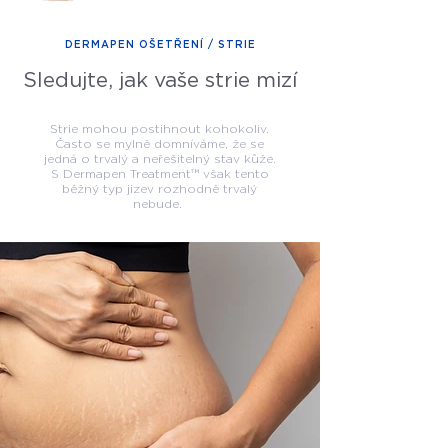
DERMAPEN OŠETŘENÍ / STRIE
Sledujte, jak vaše strie mizí
Strie mohou postihnout kohokoliv.
Často se mylně domníváme, že se
jedná o trvalý a neřešitelný stav kůže.
S Dermapen Treatment™ však tento
běžný typ jizev rozhodně trvalý
nebude.