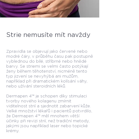
Strie nemusíte mít navždy
Zpravidla se objevují jako červené nebo
modré čáry, v průběhu času pak postupně
vyblednou do bílé, stříbrné nebo hnědé
barvy. Se striemi se velmi často potýkají
ženy během těhotenství, nicméně tento
typ jizvení se nevyhýbá ani mužům,
například při dramatickém kolísání váhy,
nebo užívání steroidních léků.
Dermapen 4™ je schopen díky stimulaci
tvorby nového kolagenu zmírnit
viditelnost strií a sjednotit zabarvení kůže.
Velké množství lékařů i pacientů potvrdilo,
že Dermapen 4™ měl mnohem větší
účinky při revizi strií, než tradiční metody,
jakými jsou například laser nebo topické
krémy.