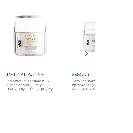
RETINAL ACTIVE
SSSCAR
Intenzivní ifuze vitamínu A
Revoluční balzám na
(retinaldehydu), který
zjemnění a vyhlazení již
dramaticky zmírňuje projevy
vzniklých jizev. Jednoduchý
stárnutí a viditelnost jizev.
na aplikaci a rychleschnoucí.
©