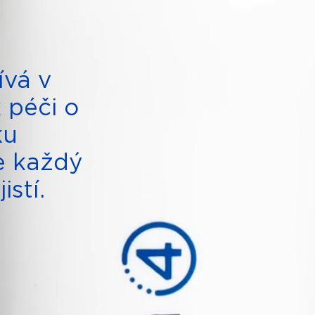
vá v
 péči o
ku
e každý
istí.