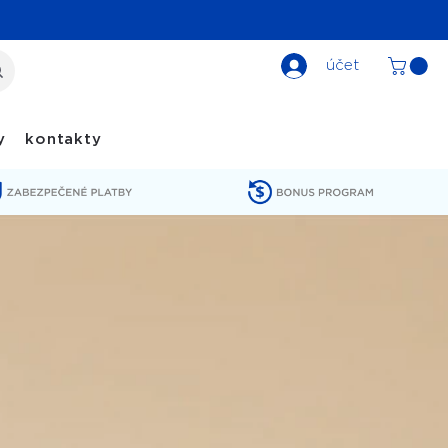
účet
y
kontakty