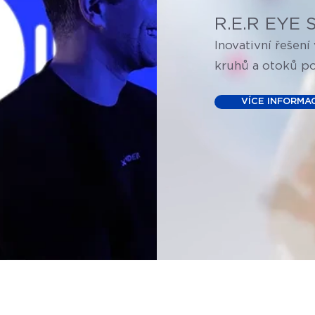
R.E.R EYE
Inovativní řešení
kruhů a otoků p
VÍCE INFORMA