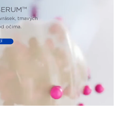
 SERUM™
 vrásek, tmavých
od očima.
CÍ