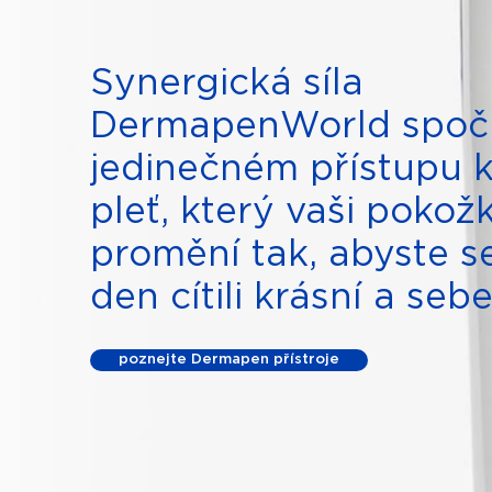
Synergická síla
DermapenWorld spočí
jedinečném přístupu k
pleť, který vaši pokož
promění tak, abyste s
den cítili krásní a sebej
poznejte Dermapen přístroje