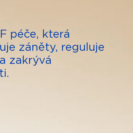
F péče, která
uje záněty, reguluje
 a zakrývá
i.