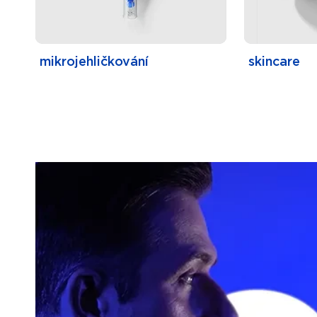
mikrojehličkování
skincare