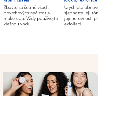
Krok 1: čištění
Krok 1b: exfoliace
Zbavte se šetrně všech
Urychlete obnovu své pleti,
povrchových nečistot a
sjednoťte její tón a vyhlaďte
make-upu. Vždy používejte
její nerovnosti pravidelnou
vlažnou vodu.
exfoliací.
Nevíte si rady jak začít s péčí?
Najděte si nejbližší autorizované centrum.