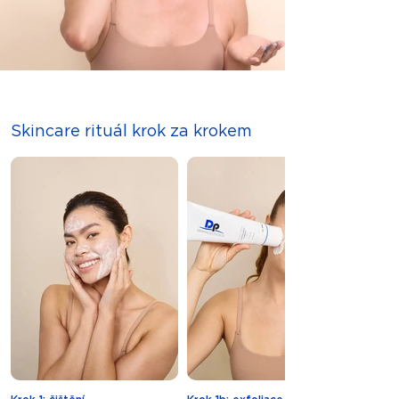
Kartáč je vhodný pro použití na mokré i
suché vlasy a představuje ideálního
pomocníka pro každodenní domácí i
profesionální péči.
Skincare rituál krok za krokem