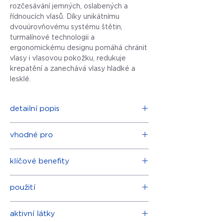
rozčesávání jemných, oslabených a
řídnoucích vlasů. Díky unikátnímu
dvouúrovňovému systému štětin,
turmalínové technologii a
ergonomickému designu pomáhá chránit
vlasy i vlasovou pokožku, redukuje
krepatění a zanechává vlasy hladké a
lesklé.
detailní popis
vhodné pro
Unikátní kartáč EXO-GROW x
ERGO vznikl ve spolupráci s
jemné a oslabené vlasy
renomovanou americkou profesionální
klíčové benefity
řídnoucí vlasy
vlasovou značkou ERGO. Byl vyvinut
chemicky ošetřené vlasy
speciálně pro potřeby jemných,
šetrně rozčesává bez tahání a lámání
prodloužené vlasy
použití
oslabených, chemicky ošetřených a
vlasů
citlivou vlasovou pokožku
řídnoucích vlasů, přičemž poskytuje
pomáhá chránit vlasovou pokožku
mokré i suché rozčesávání
Používejte na mokré nebo suché vlasy.
maximálně šetrnou péči o vlasovou
redukuje statickou elektřinu a
aktivní látky
každodenní styling a foukání vlasů
Pro jemné rozčesání postupujte od
pokožku.
krepatění