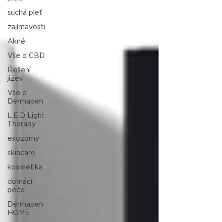
suchá pleť
zajímavosti
Akné
Vše o CBD
Řešení
jizev
Vše o
Dermapen
L.E.D Light
Therapy
exozomy
skincare
kosmetika
domácí
péče
Dermapen
HOME