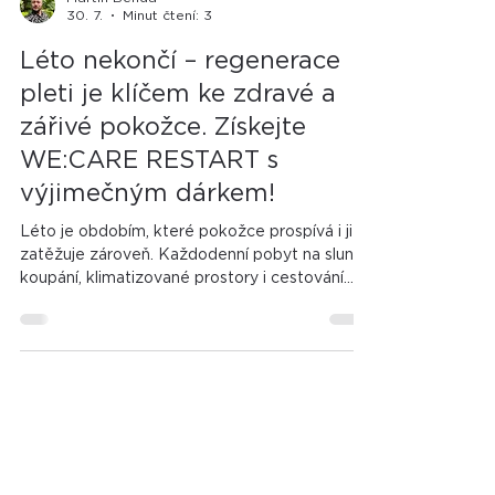
Martin Benda
30. 7.
Minut čtení: 3
Léto nekončí – regenerace
pleti je klíčem ke zdravé a
zářivé pokožce. Získejte
WE:CARE RESTART s
výjimečným dárkem!
Léto je obdobím, které pokožce prospívá i ji
zatěžuje zároveň. Každodenní pobyt na slunci,
koupání, klimatizované prostory i cestování
představují pro pleť dlouhodobou zkoušku.
Aby si zachovala hydrataci, zdravou kožní
bariéru a sjednocený tón, nestačí ji pouze
chránit. Potřebuje také průběžnou regeneraci.
Právě proto je srpnová WE:CARE
COLLECTION věnována tématu RESTART –
spojení každodenní ochrany s intenzivní