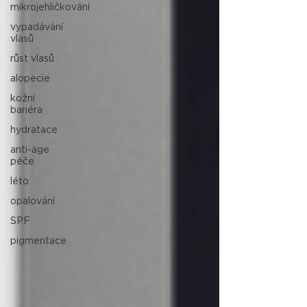
mikrojehličkování
vypadávání
vlasů
růst vlasů
alopecie
kožní
bariéra
hydratace
anti-age
péče
léto
opalování
SPF
pigmentace