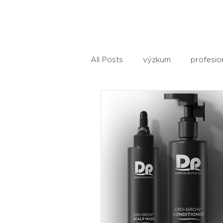
All Posts
výzkum
profesio
Akné
Vše o CBD
Řeš
kosmetika
domácí péče
alopecie
kožní bariéra