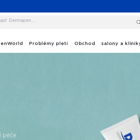
penWorld
Problémy pleti
Obchod
salony a klinik
í péče