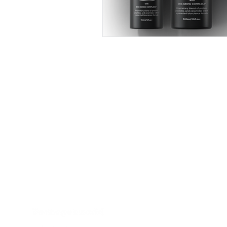
přepište
minulost svojí
pleti