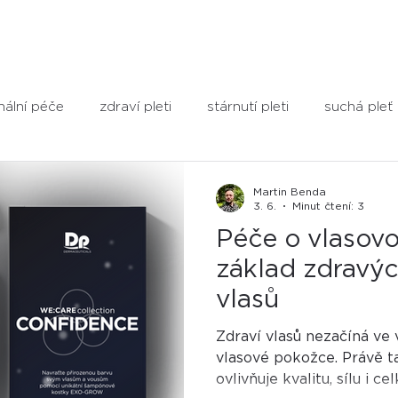
nální péče
zdraví pleti
stárnutí pleti
suchá pleť
ení jizev
Vše o Dermapen
L.E.D Light Therapy
Martin Benda
3. 6.
Minut čtení: 3
Péče o vlasov
Dermapen HOME
mikrojehličkování
vypadávání 
základ zdravýc
vlasů
hydratace
anti-age péče
léto
opalování
Zdraví vlasů nezačíná ve 
vlasové pokožce. Právě ta
ovlivňuje kvalitu, sílu i ce