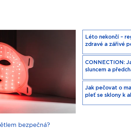
Léto nekončí – re
zdravé a zářivé 
RESTART s výjim
CONNECTION: Jak
sluncem a předc
skvrnám?
Jak pečovat o ma
pleť se sklony k
BALANCE set s 
větlem bezpečná?