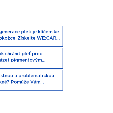
generace pleti je klíčem ke
pokožce. Získejte WE:CARE
ečným dárkem!
 chránit pleť před
házet pigmentovým
stnou a problematickou
 akné? Pomůže Vám
dárkem ZDARMA!