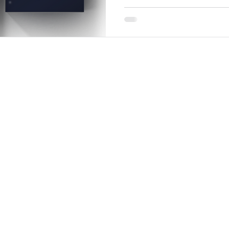
proto překvapením, že se
z nejvýraznějších trendů
pro profesion
o nás
synergické řešení
přihlášení do AT
mikrojehličkování Dermapen
stát se Dermape
Dp Dermaceuticals
profesionální pro
historie DermapenWorld
odborné seminář
najít pleťové centrum
pleť pod pokl
skin IQ / blog
ošetření podle pr