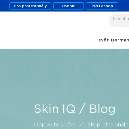
Pro profesionály
Osobní
PRO eshop
svět Derma
Skin IQ / Blog
Objevujte s námi kouzlo profesionáln