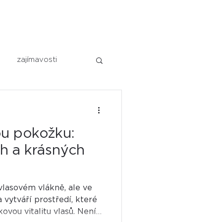
zajímavosti
exozomy
skincare
ou pokožku:
vlasů
růst vlasů
h a krásných
SPF
pigmentace
vlasovém vlákně, ale ve
 vytváří prostředí, které
lkovou vitalitu vlasů. Není