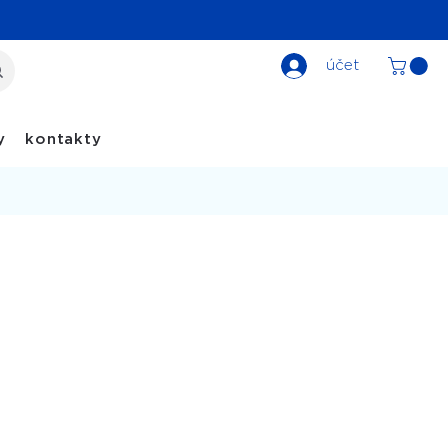
účet
y
kontakty