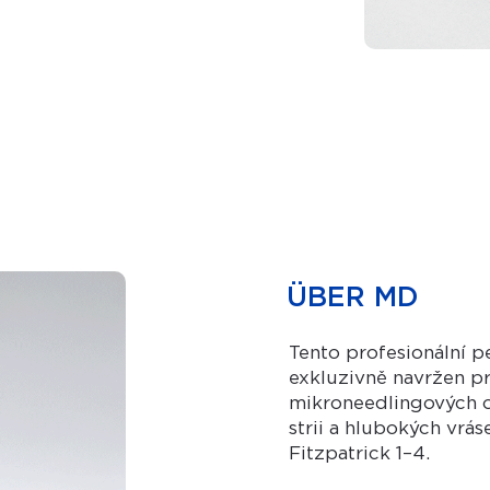
​ÜBER MD
Tento profesionální pe
exkluzivně navržen p
mikroneedlingových oš
strii a hlubokých vrá
Fitzpatrick 1–4.