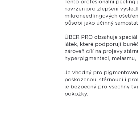
Tento profesionální peeling 
navržen pro zlepšení výsle
mikroneedlingových ošetření
působí jako účinný samostat
ÜBER PRO obsahuje speciáln
látek, které podporují bun
zároveň cílí na projevy stárn
hyperpigmentaci, melasmu, m
Je vhodný pro pigmentovan
poškozenou, stárnoucí i pro
je bezpečný pro všechny ty
pokožky.