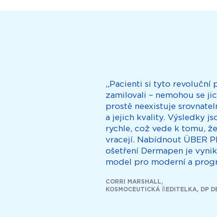
„Pacienti si tyto revoluční
zamilovali – nemohou se jic
prostě neexistuje srovnate
a jejich kvality. Výsledky j
rychle, což vede k tomu, že 
vracejí. Nabídnout ÜBER P
ošetření Dermapen je vynik
model pro moderní a progre
CORRI MARSHALL,
KOSMOCEUTICKÁ ŘEDITELKA, DP 