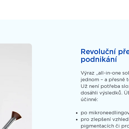
Revoluční př
podnikání
Výraz „all-in-one s
jednom – a přesně 
Už není potřeba slo
dosáhli výsledků. 
účinné:
po mikroneedlingový
pro zlepšení vzhledu
pigmentacích či pro