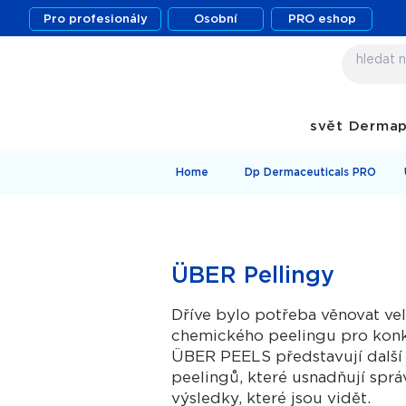
Pro profesionály
Osobní
PRO eshop
svět Derma
Home
Dp Dermaceuticals PRO
ÜBER Pellingy
Dříve bylo potřeba věnovat v
chemického peelingu pro konkré
ÜBER PEELS představují další 
peelingů, které usnadňují sprá
výsledky, které jsou vidět.