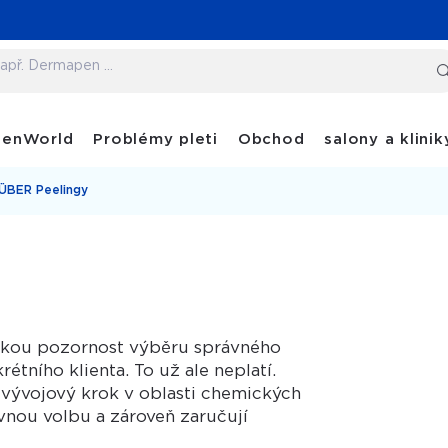
penWorld
Problémy pleti
Obchod
salony a klinik
ÜBER Peelingy
elkou pozornost výběru správného
tního klienta. To už ale neplatí.
vývojový krok v oblasti chemických
vnou volbu a zároveň zaručují