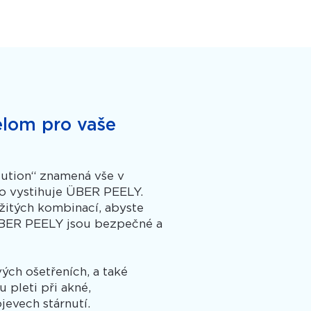
elom pro vaše
olution“ znamená vše v
to vystihuje ÜBER PEELY.
žitých kombinací, abyste
ÜBER PEELY jsou bezpečné a
ch ošetřeních, a také
 pleti při akné,
jevech stárnutí.