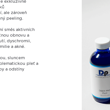
je exkluzivně
dků
, ale zároveň
ný peeling.
í směs aktivních
ěčnou obnovu a
utí, dyschromii,
ilie a akné.
ou, sluncem
blematickou pleť a
py a odstíny