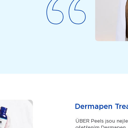
Dermapen Tre
ÜBER Peels jsou nejl
ošetřením Dermapen. 