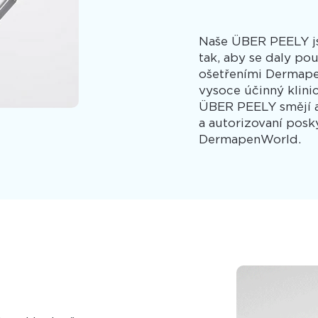
Naše ÜBER PEELY js
tak, aby se daly po
ošetřeními Dermape
vysoce účinný klini
ÜBER PEELY smějí a
a autorizovaní posk
DermapenWorld.