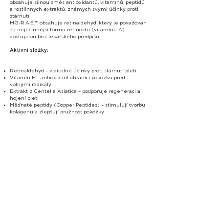
obsahuje silnou směs antioxidantů, vitamínů, peptidů
a rostlinných extraktů, známých svými účinky proti
stárnutí.
MG-R.A.S.™ obsahuje retinaldehyd, který je považován
za nejúčinnější formu retinoidu (vitamínu A)
dostupnou bez lékařského předpisu.
Aktivní složky:
Retinaldehyd – viditelné účinky proti stárnutí pleti
Vitamín E – antioxidant chránící pokožku před
volnými radikály
Extrakt z Centella Asiatica – podporuje regeneraci a
hojení pleti
Měďnaté peptidy (Copper Peptides) – stimulují tvorbu
kolagenu a zlepšují pružnost pokožky