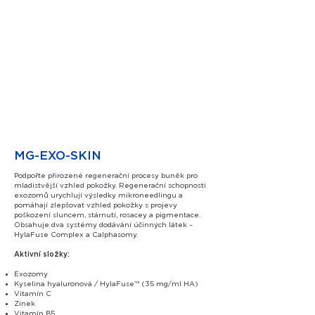
MG-EXO-SKIN
Podpořte přirozené regenerační procesy buněk pro
mladistvější vzhled pokožky. Regenerační schopnosti
exozomů urychlují výsledky mikroneedlingu a
pomáhají zlepšovat vzhled pokožky s projevy
poškození sluncem, stárnutí, rosacey a pigmentace.
Obsahuje dva systémy dodávání účinných látek –
HylaFuse Complex a Calphasomy.
Aktivní složky:
Exozomy
Kyselina hyaluronová / HylaFuse™ (35 mg/ml HA)
Vitamín C
Zinek
Vitamín B5