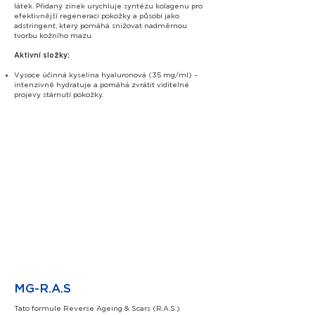
látek. Přidaný zinek urychluje syntézu kolagenu pro
efektivnější regeneraci pokožky a působí jako
adstringent, který pomáhá snižovat nadměrnou
tvorbu kožního mazu.
Aktivní složky:
Vysoce účinná kyselina hyaluronová (35 mg/ml) –
intenzivně hydratuje a pomáhá zvrátit viditelné
projevy stárnutí pokožky.
MG-R.A.S
Tato formule Reverse Ageing & Scars (R.A.S.)