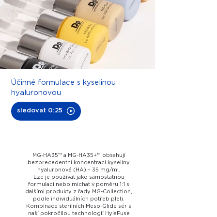
Účinné formulace s kyselinou
hyaluronovou
sledovat 0:25
MG-HA35™ a MG-HA35+™ obsahují
bezprecedentní koncentraci kyseliny
hyaluronové (HA) – 35 mg/ml.
Lze je používat jako samostatnou
formulaci nebo míchat v poměru 1:1 s
dalšími produkty z řady MG-Collection,
podle individuálních potřeb pleti.
Kombinace sterilních Meso-Glide sér s
naší pokročilou technologií HylaFuse