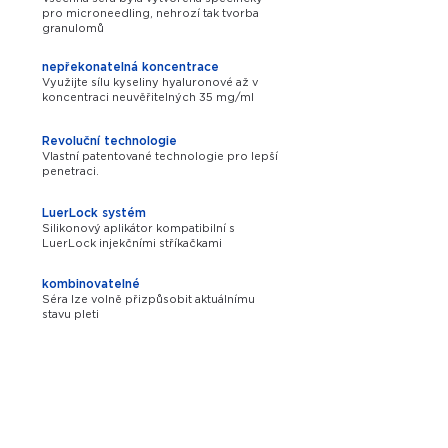
pro microneedling, nehrozí tak tvorba
granulomů
nepřekonatelná koncentrace
Využijte sílu kyseliny hyaluronové až v
koncentraci neuvěřitelných 35 mg/ml
Revoluční technologie
Vlastní patentované technologie pro lepší
penetraci.
LuerLock systém
Silikonový aplikátor kompatibilní s
LuerLock injekčními stříkačkami
kombinovatelné
Séra lze volně přizpůsobit aktuálnímu
stavu pleti