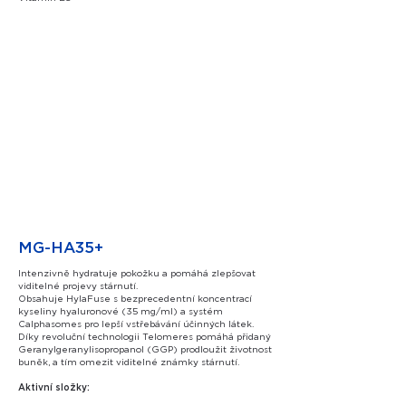
MG-HA35+
Intenzivně hydratuje pokožku a pomáhá zlepšovat
viditelné projevy stárnutí.
Obsahuje HylaFuse s bezprecedentní koncentrací
kyseliny hyaluronové (35 mg/ml) a systém
Calphasomes pro lepší vstřebávání účinných látek.
Díky revoluční technologii Telomeres pomáhá přidaný
Geranylgeranylisopropanol (GGP) prodloužit životnost
buněk, a tím omezit viditelné známky stárnutí.
Aktivní složky: