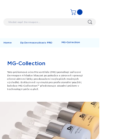
MG-Collection
Home
Dp Dermaceuticals PRO
MG-Collection
Tato průlomová séra Meso-Glide (MG) pomáhají zařízení
Dermapen 4 hladce klouzat po pokožce a zároveň vpravují
cílené aktivní látky pro dosažení nejlepších možných
výsledků. Exkluzivně vyvinutá pro profesionální použití,
kolekce MG-Collection™ představuje zásadní průlom v
technologii péče o pleť.