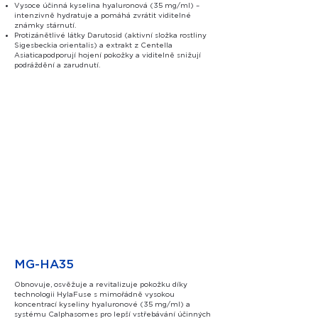
Vysoce účinná kyselina hyaluronová (35 mg/ml) –
intenzivně hydratuje a pomáhá zvrátit viditelné
známky stárnutí.
Protizánětlivé látky Darutosid (aktivní složka rostliny
Sigesbeckia orientalis) a extrakt z Centella
Asiaticapodporují hojení pokožky a viditelně snižují
podráždění a zarudnutí.
MG-HA35
Obnovuje, osvěžuje a revitalizuje pokožku díky
technologii HylaFuse s mimořádně vysokou
koncentrací kyseliny hyaluronové (35 mg/ml) a
systému Calphasomes pro lepší vstřebávání účinných