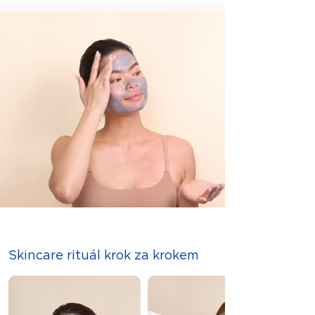
zabraňuje vnitřnímu a vnějšímu
zpětnému toku procedurálních sér
MesoGlide.
Skincare rituál krok za krokem