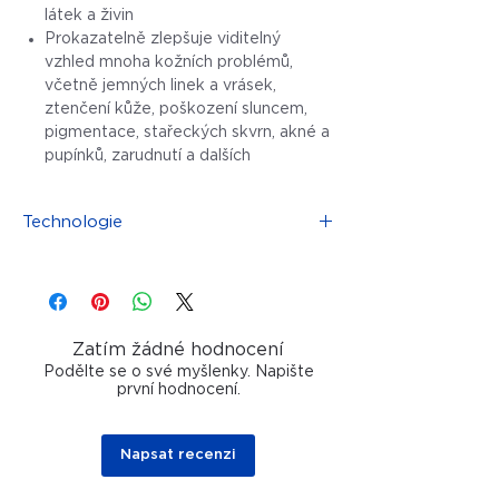
látek a živin
Prokazatelně zlepšuje viditelný
vzhled mnoha kožních problémů,
včetně jemných linek a vrásek,
ztenčení kůže, poškození sluncem,
pigmentace, stařeckých skvrn, akné a
pupínků, zarudnutí a dalších
Technologie
Revoluční technologie Advanced
Oscillating Vertical Needling (AOVN™)
umožňuje jehlám vstupovat vertikálně,
čímž vytváří velmi jemná bezchybná
Zatím žádné hodnocení
mikrozranění, způsobuje menší
Podělte se o své myšlenky. Napište
poškození a bolest a výrazně zkracuje
první hodnocení.
prostoje.
Gama-sterilizované jednorázové jehly
Napsat recenzi
Dermapen nabízejí další úroveň
bezpečnosti pokožky. Technologie ACM