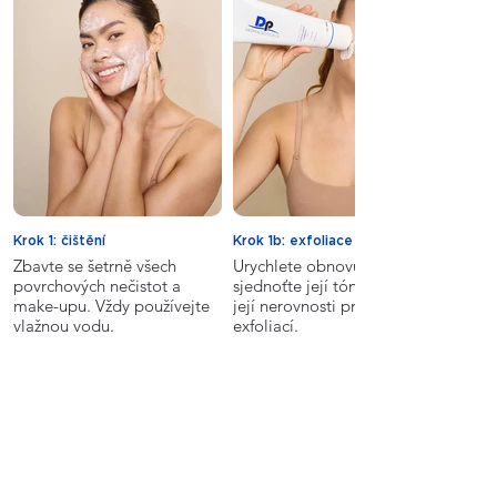
Krok 1: čištění
Krok 1b: exfoliace
Zbavte se šetrně všech
Urychlete obnovu své pleti,
povrchových nečistot a
sjednoťte její tón a vyhlaďte
make-upu. Vždy používejte
její nerovnosti pravidelnou
vlažnou vodu.
exfoliací.