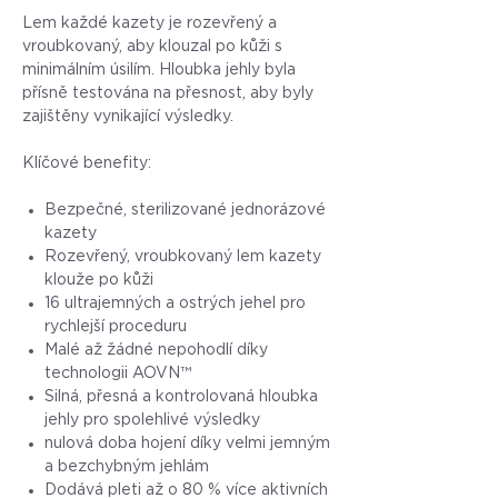
Lem každé kazety je rozevřený a
vroubkovaný, aby klouzal po kůži s
minimálním úsilím. Hloubka jehly byla
přísně testována na přesnost, aby byly
zajištěny vynikající výsledky.
Klíčové benefity:
Bezpečné, sterilizované jednorázové
kazety
Rozevřený, vroubkovaný lem kazety
klouže po kůži
16 ultrajemných a ostrých jehel pro
rychlejší proceduru
Malé až žádné nepohodlí díky
technologii AOVN™
Silná, přesná a kontrolovaná hloubka
jehly pro spolehlivé výsledky
nulová doba hojení díky velmi jemným
a bezchybným jehlám
Dodává pleti až o 80 % více aktivních