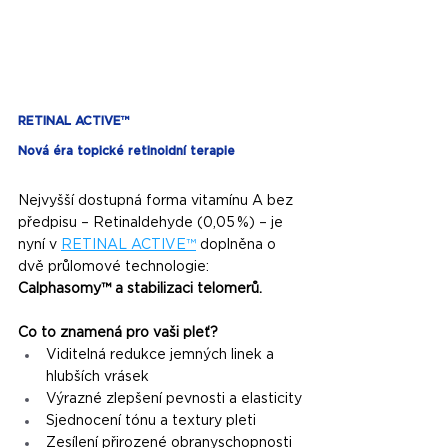
RETINAL ACTIVE™
Nová éra topické retinoidní terapie
Nejvyšší dostupná forma vitamínu A bez 
předpisu – Retinaldehyde (0,05 %) – je 
nyní v 
RETINAL ACTIVE™
 doplněna o 
dvě průlomové technologie: 
Calphasomy™ a stabilizaci telomerů.
Co to znamená pro vaši pleť?
Viditelná redukce jemných linek a 
hlubších vrásek
Výrazné zlepšení pevnosti a elasticity
Sjednocení tónu a textury pleti
Zesílení přirozené obranyschopnosti 