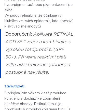
hyperpigmentací nebo pigmentacemi po 
akné.
Výhodou retinalu je, že účinkuje i v 
hlubších vrstvách epidermis, kde dochází 
k aktivaci melanocytů.
Doporučení: 
Aplikujte RETINAL 
ACTIVE™ večer a kombinujte s 
vysokou fotoprotekcí (SPF 
50+). Při velmi reaktivní pleti 
volte nižší frekvenci (obden) a 
postupně navyšujte.
Stárnutí pleti
S přibývajícím věkem klesá produkce 
kolagenu a dochází ke zpomalení 
buněčné obnovy. Retinal stimuluje 
fibroblasty k produkci kolagenu typu I a 