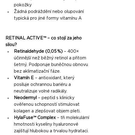
pokožky
Žádná podráždění nebo olupování 
typická pro jiné formy vitamínu A
RETINAL ACTIVE™ – co stojí za jeho 
silou?
Retinaldehyde (0,05 %)
 – 400× 
účinnější než běžný retinol a přitom 
šetrný. Podporuje buněčnou obnovu 
bez aklimatizační fáze.
Vitamín E 
– antioxidant, který 
posiluje ochrannou bariéru a 
neutralizuje volné radikály. 
Neodermyl
 – peptid s klinicky 
ověřenou schopností stimulovat 
kolagen a zlepšovat objem pleti. 
HylaFuse™ Complex
 – tři molekulární 
hmotnosti kyseliny hyaluronové 
zajišťují hlubokou a trvalou hydrataci. 