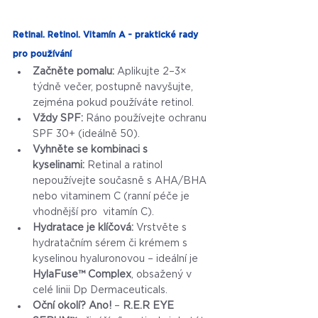
Retinal. Retinol. Vitamín A - praktické rady 
pro používání
Začněte pomalu:
 Aplikujte 2–3× 
týdně večer, postupně navyšujte, 
zejména pokud používáte retinol. 
Vždy SPF:
 Ráno používejte ochranu 
SPF 30+ (ideálně 50).
Vyhněte se kombinaci s 
kyselinami:
 Retinal a ratinol 
nepoužívejte současně s AHA/BHA 
nebo vitaminem C (ranní péče je 
vhodnější pro  vitamín C).
Hydratace je klíčová:
 Vrstvěte s 
hydratačním sérem či krémem s 
kyselinou hyaluronovou – ideální je 
HylaFuse™ Complex
, obsažený v 
celé linii Dp Dermaceuticals.
Oční okolí? Ano!
 – 
R.E.R EYE 