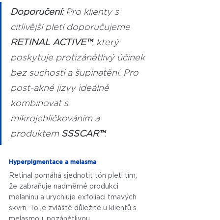
Doporučení: 
Pro klienty s 
citlivější pletí doporučujeme 
RETINAL ACTIVE™
, který 
poskytuje protizánětlivý účinek 
bez suchosti a šupinatění. Pro 
post-akné jizvy ideálně 
kombinovat s 
mikrojehličkováním a 
produktem 
SSSCAR™
.
Hyperpigmentace a melasma
Retinal pomáhá sjednotit tón pleti tím, 
že zabraňuje nadměrné produkci 
melaninu a urychluje exfoliaci tmavých 
skvrn. To je zvláště důležité u klientů s 
melasmou, pozánětlivou 