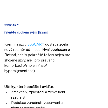
SSSCAR™
řekněte sbohem svým jizvám!
Krém na jizvy 
SSSCAR™
 dostává zcela 
nový rozměr účinnosti. 
Nyní obohacen o 
Retinal,
 nabízí pokročilé řešení nejen pro 
zhojené jizvy, ale i pro prevenci 
komplikací při hojení (např. 
hyperpigmentace).
Účinky, které pocítíte i uvidíte:
Změkčení, zploštění a zesvětlení 
jizev a strií
Redukce zarudnutí, zabarvení a 