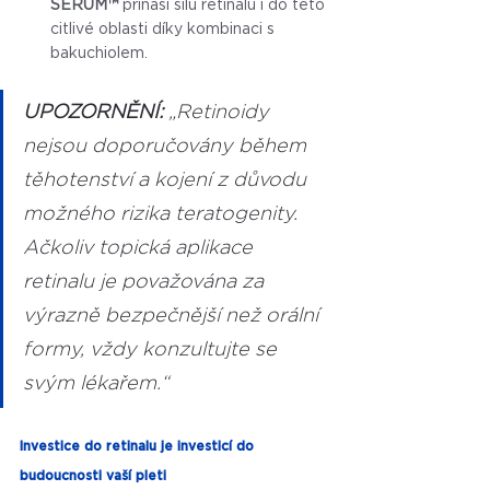
SERUM™
 přináší sílu retinalu i do této 
citlivé oblasti díky kombinaci s 
bakuchiolem.
UPOZORNĚNÍ: 
„Retinoidy 
nejsou doporučovány během 
těhotenství a kojení z důvodu 
možného rizika teratogenity. 
Ačkoliv topická aplikace 
retinalu je považována za 
výrazně bezpečnější než orální 
formy, vždy konzultujte se 
svým lékařem.“
Investice do retinalu je investicí do 
budoucnosti vaší pleti