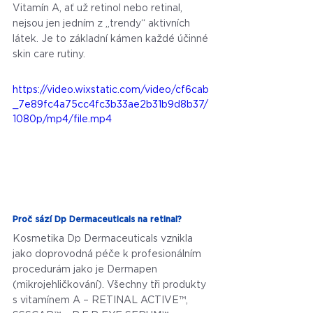
Vitamín A, ať už retinol nebo retinal, 
nejsou jen jedním z „trendy“ aktivních 
látek. Je to základní kámen každé účinné 
skin care rutiny. 
https://video.wixstatic.com/video/cf6cab
_7e89fc4a75cc4fc3b33ae2b31b9d8b37/
1080p/mp4/file.mp4
Proč sází Dp Dermaceuticals na retinal? 
Kosmetika Dp Dermaceuticals vznikla 
jako doprovodná péče k profesionálním 
procedurám jako je Dermapen 
(mikrojehličkování). Všechny tři produkty 
s vitamínem A – RETINAL ACTIVE™, 