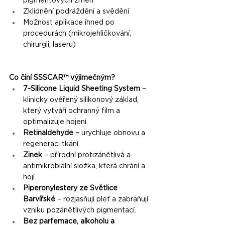
pigmentových změn
Zklidnění podráždění a svědění
Možnost aplikace ihned po 
procedurách (mikrojehličkování, 
chirurgii, laseru)
Co činí SSSCAR™ výjimečným?
7-Silicone Liquid Sheeting System
 – 
klinicky ověřený silikonový základ, 
který vytváří ochranný film a 
optimalizuje hojení. 
Retinaldehyde –
 urychluje obnovu a 
regeneraci tkání. 
Zinek
 – přírodní protizánětlivá a 
antimikrobiální složka, která chrání a 
hojí. 
Piperonylestery ze Světlice 
Barvířské
 – rozjasňují pleť a zabraňují 
vzniku pozánětlivých pigmentací.
Bez parfemace, alkoholu a 