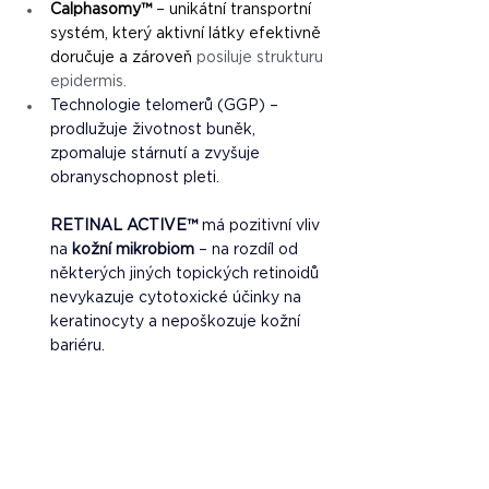
Calphasomy™ 
– unikátní transportní 
systém, který aktivní látky efektivně 
doručuje a zároveň 
posiluje strukturu 
epidermis.
Technologie telomerů (GGP) – 
prodlužuje životnost buněk, 
zpomaluje stárnutí a zvyšuje 
obranyschopnost pleti.
RETINAL ACTIVE™
 má pozitivní vliv 
na 
kožní mikrobiom
 – na rozdíl od 
některých jiných topických retinoidů 
nevykazuje cytotoxické účinky na 
keratinocyty a nepoškozuje kožní 
bariéru.