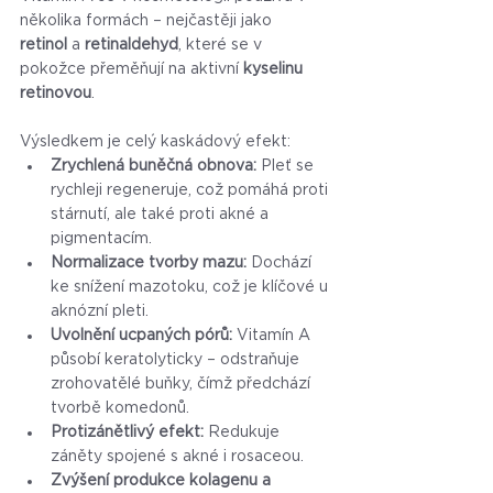
několika formách – nejčastěji jako 
retinol
 a 
retinaldehyd
, které se v 
pokožce přeměňují na aktivní 
kyselinu 
retinovou
. 
Výsledkem je celý kaskádový efekt:
Zrychlená buněčná obnova:
 Pleť se 
rychleji regeneruje, což pomáhá proti 
stárnutí, ale také proti akné a 
pigmentacím.
Normalizace tvorby mazu:
 Dochází 
ke snížení mazotoku, což je klíčové u 
aknózní pleti.
Uvolnění ucpaných pórů:
 Vitamín A 
působí keratolyticky – odstraňuje 
zrohovatělé buňky, čímž předchází 
tvorbě komedonů.
Protizánětlivý efekt:
 Redukuje 
záněty spojené s akné i rosaceou.
Zvýšení produkce kolagenu a 