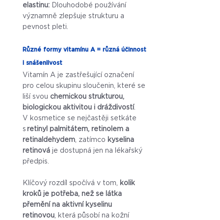
elastinu:
 Dlouhodobé používání 
významně zlepšuje strukturu a 
pevnost pleti.
Různé formy vitamínu A = různá účinnost 
i snášenlivost
Vitamín A je zastřešující označení 
pro celou skupinu sloučenin, které se 
liší svou 
chemickou strukturou, 
biologickou aktivitou i dráždivostí
. 
V kosmetice se nejčastěji setkáte 
s 
retinyl palmitátem, retinolem a 
retinaldehydem
, zatímco 
kyselina 
retinová
 je dostupná jen na lékařský 
předpis. 
Klíčový rozdíl spočívá v tom, 
kolik 
kroků je potřeba, než se látka 
přemění na aktivní kyselinu 
retinovou
, která působí na kožní 