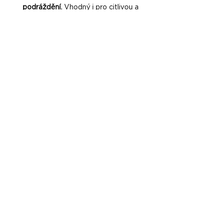
podráždění.
 Vhodný i pro citlivou a 
pigmentačně reaktivní pokožku.
R.E.R EYE SERUM™
Síla vitamínu A pro citlivou oblast očí
R.E.R EYE SERUM™
 má 
nové větší 
balení 50 ml.
Vysoce koncentrované, ale mimořádně 
šetrné sérum, které přináší revoluční 