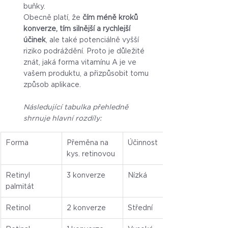
buňky.
Obecně platí, že 
čím méně kroků 
konverze, tím silnější a rychlejší 
účinek
, ale také potenciálně vyšší 
riziko podráždění. Proto je důležité 
znát, jaká forma vitamínu A je ve 
vašem produktu, a přizpůsobit tomu 
způsob aplikace.
Následující tabulka přehledně 
shrnuje hlavní rozdíly:
Forma
Přeměna na 
Účinnost
kys. retinovou
Retinyl 
3 konverze
Nízká
palmitát
Retinol
2 konverze
Střední