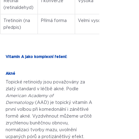
Retinal 
1 konverze
Vysoká
(retinaldehyd)
Tretinoin (na 
Přímá forma
Velmi vysoká
předpis)
Vitamin A jako komplexní řešení:
Akné
Topické retinoidy jsou považovány za 
zlatý standard v léčbě akné. Podle 
American Academy of 
Dermatology
 (AAD) je topický vitamín A 
první volbou při komedonální i zánětlivé 
formě akné. Vyzdvihnout můžeme určitě 
zrychlenou buněčnou obnovu, 
normalizaci tvorby mazu, uvolnění 
ucpaných pórů a protizánětlivý efekt.