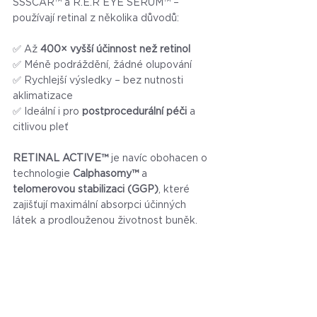
SSSCAR™ a R.E.R EYE SERUM™ – 
používají retinal z několika důvodů:
✅ Až 
400× vyšší účinnost než retinol
✅ Méně podráždění, žádné olupování
✅ Rychlejší výsledky – bez nutnosti 
aklimatizace
✅ Ideální i pro 
postprocedurální péči
 a 
citlivou pleť
RETINAL ACTIVE™
 je navíc obohacen o 
technologie 
Calphasomy™
 a 
telomerovou stabilizaci (GGP)
, které 
zajišťují maximální absorpci účinných 
látek a prodlouženou životnost buněk.