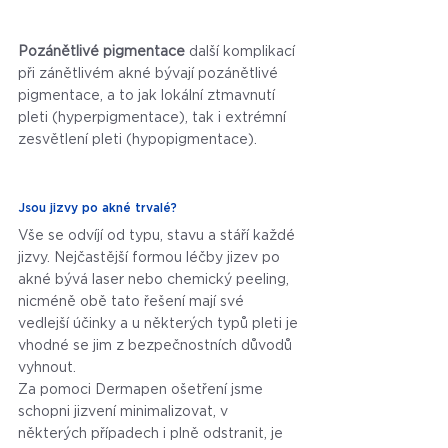
Pozánětlivé pigmentace
 další komplikací 
při zánětlivém akné bývají pozánětlivé 
pigmentace, a to jak lokální ztmavnutí 
pleti (hyperpigmentace), tak i extrémní 
zesvětlení pleti (hypopigmentace).
Jsou jizvy po akné trvalé?
Vše se odvíjí od typu, stavu a stáří každé 
jizvy. Nejčastější formou léčby jizev po 
akné bývá laser nebo chemický peeling, 
nicméně obě tato řešení mají své 
vedlejší účinky a u některých typů pleti je 
vhodné se jim z bezpečnostních důvodů 
vyhnout. 
Za pomoci Dermapen ošetření jsme 
schopni jizvení minimalizovat, v 
některých případech i plně odstranit, je 