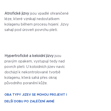
Atrofické jizvy
 jsou vpadlé ohraničené 
léze, které vznikají nedostatkem 
kolagenu během procesu hojení. Jizvy 
sahají pod úroveň povrchu pleti.
Hypertrofické a keloidní jizvy
 jsou 
pravým opakem, vystupují tedy nad 
povrch pleti. U koloidních jizev navíc 
dochází k nekontrolované tvorbě 
kolagenu, která sahá přes okraj 
původního poranění kůže.
OBA TYPY JIZEV SE MOHOU PROJEVIT I 
DELŠÍ DOBU PO ZALÉČENÍ AKNÉ