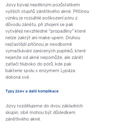
Jizvy bývají nepěkným pozůstatkem 
vyšších stupňů zánětlivého akné. Příčinou 
vzniku je rozsáhlé poškození póru z 
důvodu zánětu, při zhojení se pak 
vytvářejí nevzhledné "propadliny" které 
nelze zakrýt ani make-upem. Druhou 
nejčastější příčinou je neodborné 
vymačkávání zanícených pupínků, které 
nejenže od akné nepomůže, ale zánět 
zatlačí hluboko do pórů, kde pak 
bakterie spolu s enzymem Lypáza 
dokoná své.
Typy jizev a další komplikace
Jizvy rozdělujeme do dvou základních 
skupin, obě mohou být důsledkem 
zánětlivého akné.