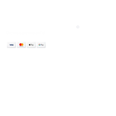
©
pro profesionály
přihlášení do ATP zóny
stát se Dermapen terapeutem
profesionální protokoly
odborné semináře
zákaznický servis
ochrana osobních údajů