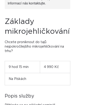
informací nás kontaktujte.
Základy
mikrojehličkování
Chcete proniknout do tajů
nejpokročilejšího mikrojehličkování na
trhu?
4 990
českých
9 hod 15 min
9
4 990 Kč
korun
h
o
Na Pískách
d
1
5
m
Popis služby
i
n