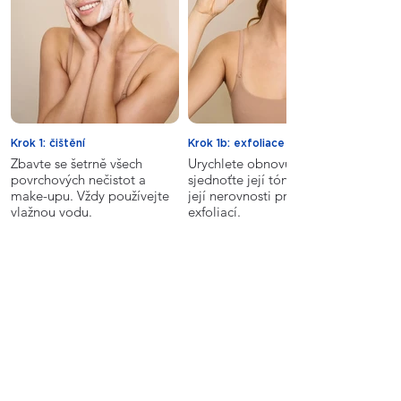
Geranylgeranylisopropanol.
Krok 1: čištění
Krok 1b: exfoliace
Zbavte se šetrně všech
Urychlete obnovu své pleti,
povrchových nečistot a
sjednoťte její tón a vyhlaďte
make-upu. Vždy používejte
její nerovnosti pravidelnou
vlažnou vodu.
exfoliací.