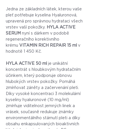
Jedna ze základních látek, kterou vaše
pleť potřebuje kyselina Hyaluronová,
upravená pro správnou hydrataci všech
vrstev vaší pokožky.
HYLA ACTIVE
SERUM
nyní s dárkem v podobě
regeneračního korektivního
krému
VITAMIN RICH REPAIR 15 ml
v
hodnotě 1 450 Kč.
HYLA ACTIVE 50 ml
je unikátní
koncentrát s hloubkovým hydratačním
účinkem, který podporuje obnovu
hlubokých vrstev pokožky. Pomáhá
zmírňovat záněty a začervenání pleti.
Díky vysoké koncentraci 3 molekulární
kyseliny hyaluronové (10 mg/ml)
zmírňuje viditelnost jemných linek a
vrásek, současně redukuje známky
environmentálního stárnutí pleti a díky
obsahu enkapsulovaných bioaktivních