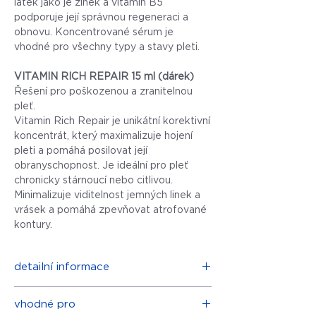
látek jako je zinek a vitamín B5
podporuje její správnou regeneraci a
obnovu. Koncentrované sérum je
vhodné pro všechny typy a stavy pleti.
VITAMIN RICH REPAIR 15 ml (dárek)
Řešení pro poškozenou a zranitelnou
pleť.
Vitamin Rich Repair je unikátní korektivní
koncentrát, který maximalizuje hojení
pleti a pomáhá posilovat její
obranyschopnost. Je ideální pro pleť
chronicky stárnoucí nebo citlivou.
Minimalizuje viditelnost jemných linek a
vrásek a pomáhá zpevňovat atrofované
kontury.
detailní informace
HYLA ACTIVE
vhodné pro
Průlomová formulace kyseliny