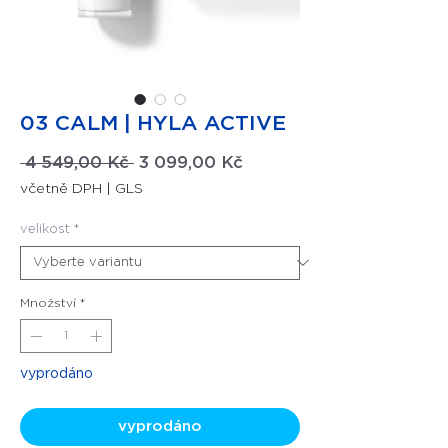
03 CALM | HYLA ACTIVE
Běžná cena
Zvýhodněná cena
 4 549,00 Kč 
3 099,00 Kč
včetně DPH
|
GLS
velikost
*
Množství
*
vyprodáno
vyprodáno